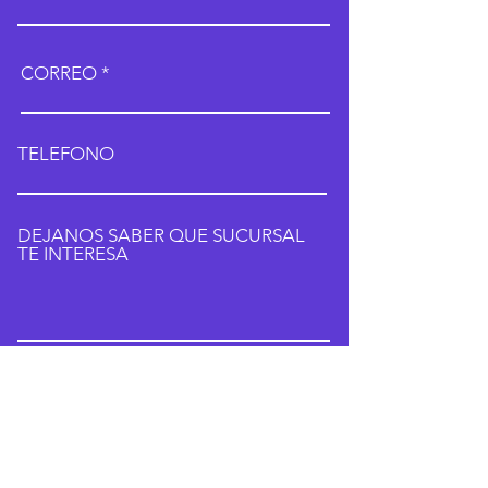
CORREO
TELEFONO
DEJANOS SABER QUE SUCURSAL
TE INTERESA
Submit
AGENDA TU CLASE DE PRUEBA