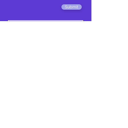
Submit
AGENDA TU CLASE DE PRUEBA
SEDE CENTRAL:
17-30 BLVD VISTA HERMOSA
PLAZA NAHUM ZONA 15 (QUINTO
NIVEL)
CIUDAD DE GUATEMALA
WHATSAPP:
3491-2230