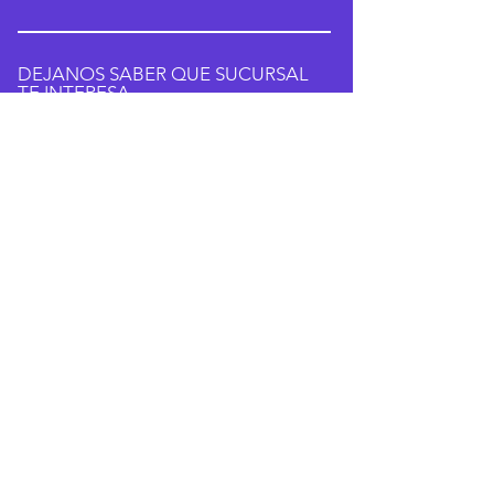
DEJANOS SABER QUE SUCURSAL
TE INTERESA
Submit
AGENDA TU CLASE DE PRUEBA
SEDE CENTRAL:
17-30 BLVD VISTA HERMOSA
PLAZA NAHUM ZONA 15 (QUINTO
NIVEL)